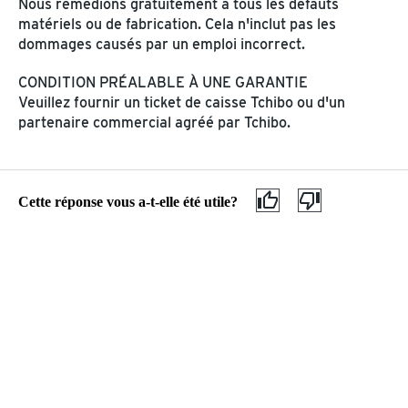
Nous remédions gratuitement à tous les défauts
MA FILIALE TCHIBO
matériels ou de fabrication. Cela n'inclut pas les
dommages causés par un emploi incorrect.
Nouveau dans la filiale
À PROPOS DE TCHIBO
CONDITION PRÉALABLE À UNE GARANTIE
Réservation en filiale
Veuillez fournir un ticket de caisse Tchibo ou d'un
Trouver une filiale
partenaire commercial agréé par Tchibo.
Protection des données
Click & Collect
CGV
Déclaration d'accessibilité
Cette réponse vous a-t-elle été utile?
Service client & aide
Aide
Combien de temps et à 