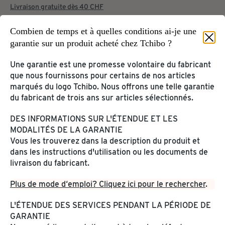
Livraison gratuite dès 40 CHF
Combien de temps et à quelles conditions ai-je une
garantie sur un produit acheté chez Tchibo ?
Page d'accueil
Service & aide
Une garantie est une promesse volontaire du fabricant
que nous fournissons pour certains de nos articles
COMPTE CLIENT ET
marqués du logo Tchibo. Nous offrons une telle garantie
TCHIBOCARD
du fabricant de trois ans sur articles sélectionnés.
SERVICE CLIENTÈLE
DES INFORMATIONS SUR L'ÉTENDUE ET LES
Compte en ligne Tchibo
Contact
MODALITÉS DE LA GARANTIE
TchiboCard et Grains fidélité
Vous les trouverez dans la description du produit et
dans les instructions d'utilisation ou les documents de
AUTRES SERVICES
INFORMATIONS SUR
livraison du fabricant.
LES PRODUITS
Plus de mode d‘emploi? Cliquez ici pour le rechercher
.
Café et machines à café
Carte cadeau
Élimination et composants
Catalogue
L'ÉTENDUE DES SERVICES PENDANT LA PÉRIODE DE
Produits dangereux
Application Tchibo
GARANTIE