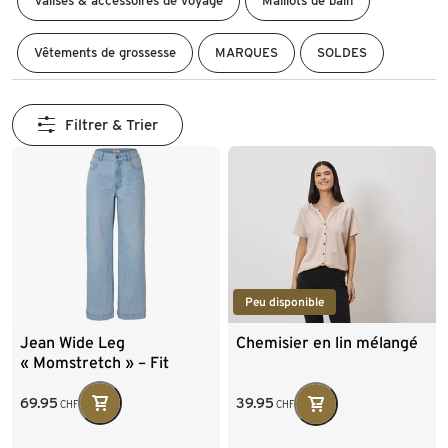
Valises & accessoires de voyage
Maillots de bain
Vêtements de grossesse
MARQUES
SOLDES
Filtrer & Trier
Peu disponible
Jean Wide Leg
Chemisier en lin mélangé
« Momstretch » – Fit
« Viki »
69.95
39.95
CHF
CHF