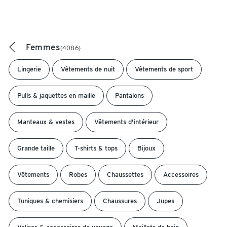
Femmes
(4086)
Lingerie
Vêtements de nuit
Vêtements de sport
Pulls & jaquettes en maille
Pantalons
Manteaux & vestes
Vêtements d'intérieur
Grande taille
T-shirts & tops
Bijoux
Vêtements
Robes
Chaussettes
Accessoires
Tuniques & chemisiers
Chaussures
Jupes