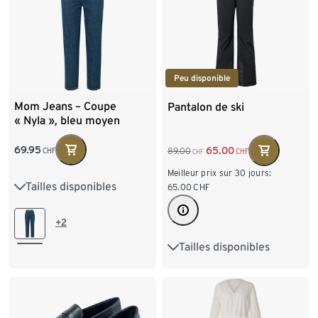
Peu disponible
Mom Jeans – Coupe
Pantalon de ski
« Nyla », bleu moyen
69.95
65.00
89.00
CHF
CHF
CHF
Meilleur prix sur 30 jours:
Tailles disponibles
36
38
40
42
65.00
CHF
44
46
48
+2
Tailles disponibles
34
36
38
40
42
44
46