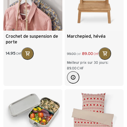
Crochet de suspension de
Marchepied, hévéa
porte
14.95
89.00
99.00
CHF
CHF
CHF
Meilleur prix sur 30 jours:
89.00
CHF