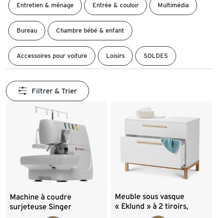
Entretien & ménage
Entrée & couloir
Multimédia
Bureau
Chambre bébé & enfant
Accessoires pour voiture
Loisirs
SOLDES
Filtrer & Trier
Meuble sous vasque
Machine à coudre
« Eklund » à 2 tiroirs,
surjeteuse Singer
blanc
« S0105 »