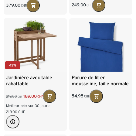
249.00
379.00
CHF
CHF
-13%
Jardinière avec table
Parure de lit en
rabattable
mousseline, taille normale
54.95
189.00
219.00
CHF
CHF
CHF
Meilleur prix sur 30 jours:
219.00
CHF