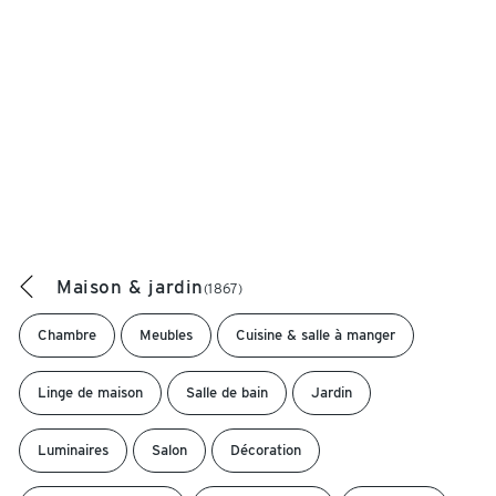
Maison & jardin
(1867)
Chambre
Meubles
Cuisine & salle à manger
Linge de maison
Salle de bain
Jardin
Luminaires
Salon
Décoration