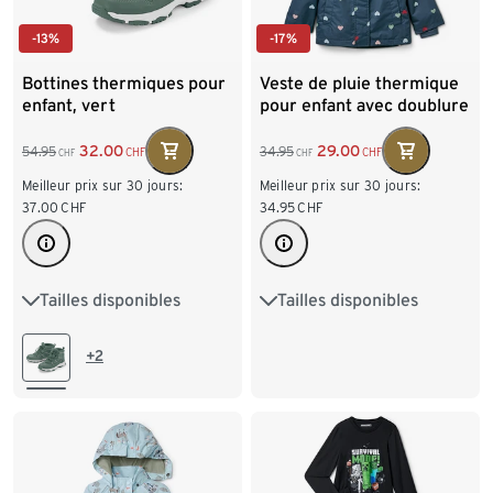
-13%
-17%
Bottines thermiques pour
Veste de pluie thermique
enfant, vert
pour enfant avec doublure
polaire et motifs cœurs
32.00
29.00
54.95
34.95
CHF
CHF
CHF
CHF
Meilleur prix sur 30 jours:
Meilleur prix sur 30 jours:
37.00
CHF
34.95
CHF
Tailles disponibles
Tailles disponibles
24-25
26-27
28-29
74/80
86/92
30-31
32-33
34-35
98/104
110/116
+2
122/128