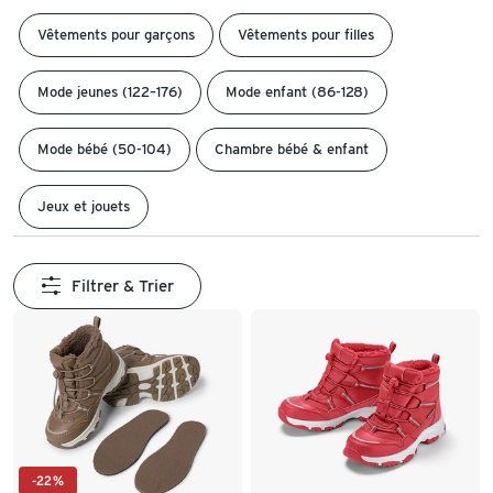
Vêtements pour garçons
Vêtements pour filles
Mode jeunes (122–176)
Mode enfant (86-128)
Mode bébé (50-104)
Chambre bébé & enfant
Jeux et jouets
Filtrer & Trier
-22%