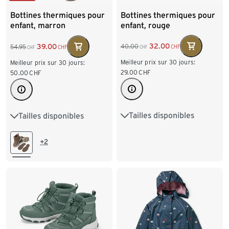
Bottines thermiques pour
Bottines thermiques pour
enfant, rouge
enfant, marron
32.00
39.00
40.00
54.95
CHF
CHF
CHF
CHF
Meilleur prix sur 30 jours:
Meilleur prix sur 30 jours:
29.00
CHF
50.00
CHF
Tailles disponibles
Tailles disponibles
24-25
26-27
28-29
24-25
26-27
28-29
30-31
32-33
34-35
30-31
32-33
34-35
+2