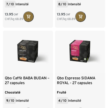
7
/
10
Intensité
8
/
10
Intensité
13.95
13.95
CHF
CHF
CHF/kg
68.89
CHF/kg
68.89
Qbo Caffè BABA BUDAN –
Qbo Espresso SIDAMA
27 capsules
ROYAL - 27 capsules
Chocolaté
Fruité
9
/
10
Intensité
4
/
10
Intensité