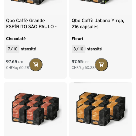
Qbo Caffè Grande
Qbo Caffè Jabana Yirga,
ESPÍRITO SÃO PAULO -
216 capsules
216 capsules
Chocolaté
Fleuri
7
/
10
Intensité
3
/
10
Intensité
97.65
97.65
CHF
CHF
CHF/kg
60.28
CHF/kg
60.28