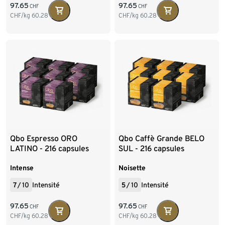
97.65
97.65
CHF
CHF
CHF/kg
60.28
CHF/kg
60.28
Qbo Espresso ORO
Qbo Caffè Grande BELO
LATINO - 216 capsules
SUL - 216 capsules
Intense
Noisette
7
/
10
Intensité
5
/
10
Intensité
97.65
97.65
CHF
CHF
CHF/kg
60.28
CHF/kg
60.28