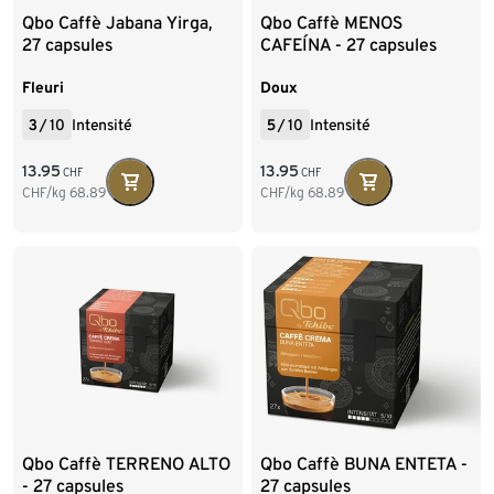
Qbo Caffè Jabana Yirga,
Qbo Caffè MENOS
27 capsules
CAFEÍNA - 27 capsules
Fleuri
Doux
3
/
10
Intensité
5
/
10
Intensité
13.95
13.95
CHF
CHF
CHF/kg
68.89
CHF/kg
68.89
Qbo Caffè TERRENO ALTO
Qbo Caffè BUNA ENTETA -
- 27 capsules
27 capsules