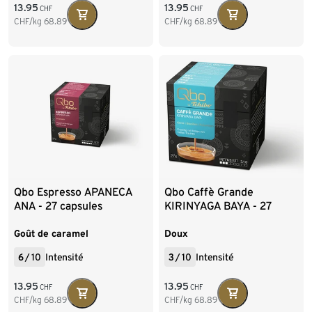
13.95
13.95
CHF
CHF
CHF/kg
68.89
CHF/kg
68.89
Qbo Espresso APANECA
Qbo Caffè Grande
ANA - 27 capsules
KIRINYAGA BAYA - 27
capsules
Goût de caramel
Doux
6
/
10
Intensité
3
/
10
Intensité
13.95
13.95
CHF
CHF
CHF/kg
68.89
CHF/kg
68.89