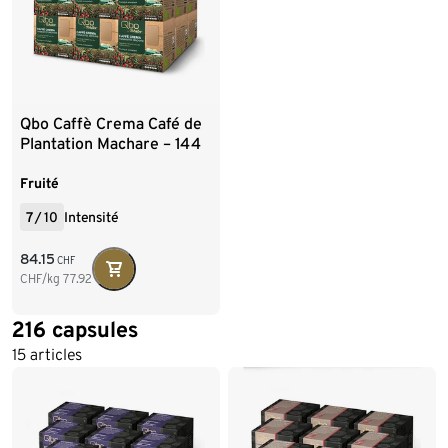
Qbo Caffè Crema Café de
Plantation Machare – 144
capsules
Fruité
7
/
10
Intensité
84.15
CHF
CHF/kg
77.92
216 capsules
15 articles