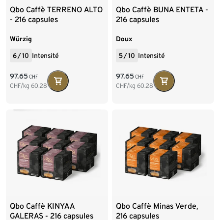
Qbo Caffè TERRENO ALTO
Qbo Caffè BUNA ENTETA -
- 216 capsules
216 capsules
Würzig
Doux
6
/
10
Intensité
5
/
10
Intensité
97.65
97.65
CHF
CHF
CHF/kg
60.28
CHF/kg
60.28
Qbo Caffè KINYAA
Qbo Caffè Minas Verde,
GALERAS - 216 capsules
216 capsules