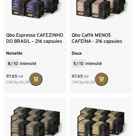
Qbo Espresso CAFEZINHO
Qbo Caffè MENOS
DO BRASIL – 216 capsules
CAFEÍNA - 216 capsules
Noisette
Doux
8
/
10
Intensité
5
/
10
Intensité
97.65
97.65
CHF
CHF
CHF/kg
60.28
CHF/kg
60.28