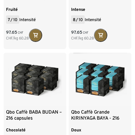
Fruité
Intense
7
/
10
Intensité
8
/
10
Intensité
97.65
97.65
CHF
CHF
CHF/kg
60.28
CHF/kg
60.28
Qbo Caffè BABA BUDAN –
Qbo Caffè Grande
216 capsules
KIRINYAGA BAYA - 216
capsules
Chocolaté
Doux