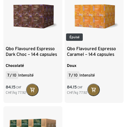
Épuisé
Qbo Flavoured Espresso
Qbo Flavoured Espresso
Dark Choc – 144 capsules
Caramel – 144 capsules
Chocolaté
Doux
7
/
10
Intensité
7
/
10
Intensité
84.15
84.15
CHF
CHF
CHF/kg
77.92
CHF/kg
77.92