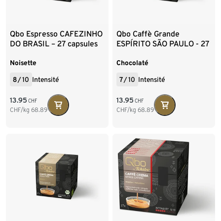
Qbo Espresso CAFEZINHO
Qbo Caffè Grande
DO BRASIL – 27 capsules
ESPÍRITO SÃO PAULO - 27
capsules
Noisette
Chocolaté
8
/
10
Intensité
7
/
10
Intensité
13.95
13.95
CHF
CHF
CHF/kg
68.89
CHF/kg
68.89