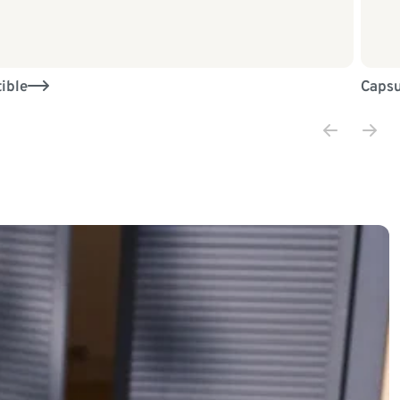
ible
Capsu