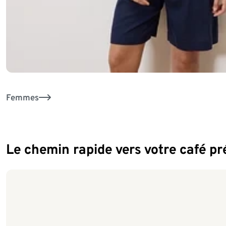
Femmes
Le chemin rapide vers votre café pr
Fin de la liste