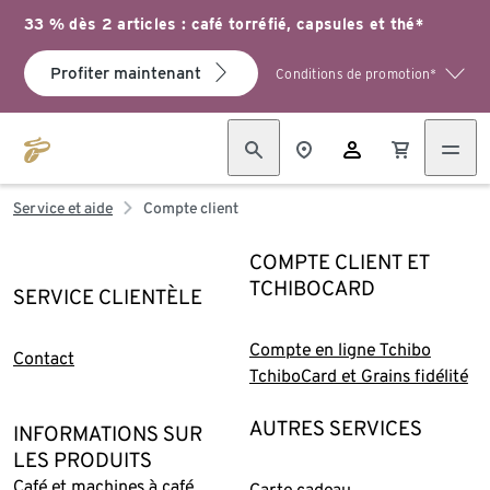
33 % dès 2 articles : café torréfié, capsules et thé*
Profiter maintenant
Conditions de promotion*
Service et aide
Compte client
COMPTE CLIENT ET
TCHIBOCARD
SERVICE CLIENTÈLE
Compte en ligne Tchibo
Contact
TchiboCard et Grains fidélité
AUTRES SERVICES
INFORMATIONS SUR
LES PRODUITS
Café et machines à café
Carte cadeau