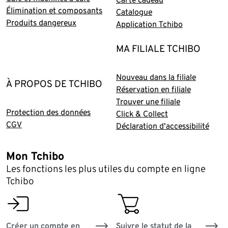
Élimination et composants
Catalogue
Produits dangereux
Application Tchibo
MA FILIALE TCHIBO
Nouveau dans la filiale
À PROPOS DE TCHIBO
Réservation en filiale
Trouver une filiale
Protection des données
Click & Collect
CGV
Déclaration d'accessibilité
Mon Tchibo
Les fonctions les plus utiles du compte en ligne
Tchibo
login
basket
Créer un compte en
Suivre le statut de la