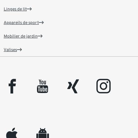
Linges de lit
Appareils de sport
Mobilier de jardin
Valises
facebook
youtube
xing
instagram
appleinc
android