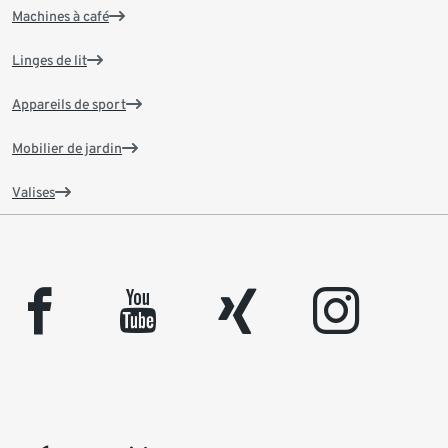
Machines à café
Linges de lit
Appareils de sport
Mobilier de jardin
Valises
facebook
youtube
xing
instagram