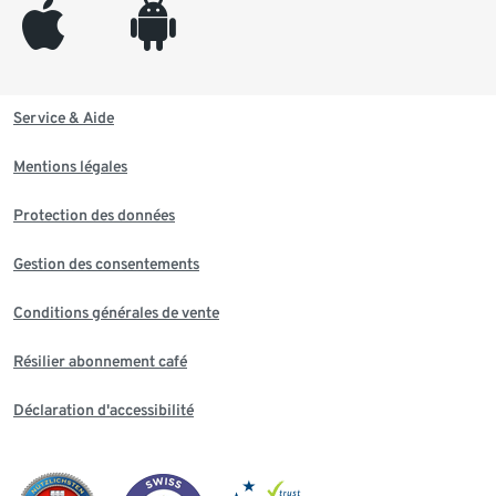
appleinc
android
Service & Aide
Mentions légales
Protection des données
Gestion des consentements
Conditions générales de vente
Résilier abonnement café
Déclaration d'accessibilité