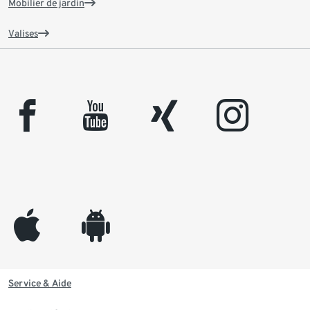
Mobilier de jardin
Valises
facebook
youtube
xing
instagram
appleinc
android
Service & Aide