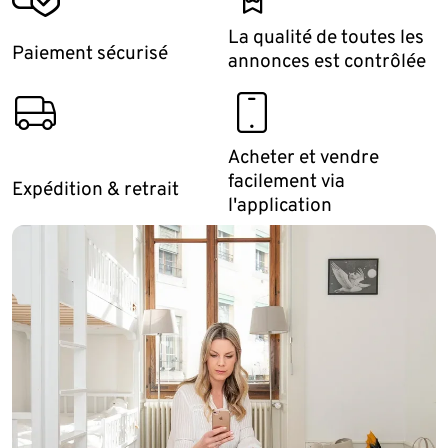
La qualité de toutes les
Paiement sécurisé
annonces est contrôlée
delivery_via_haulage_company
smartphone
Acheter et vendre
facilement via
Expédition & retrait
l'application