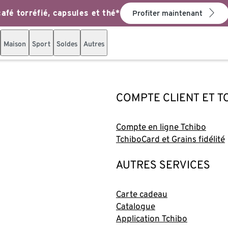
afé torréfié, capsules et thé*
Profiter maintenant
Maison
Sport
Soldes
Autres
COMPTE CLIENT ET 
Compte en ligne Tchibo
TchiboCard et Grains fidélité
AUTRES SERVICES
Carte cadeau
Catalogue
Application Tchibo