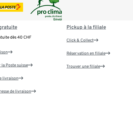
gratuite
Pickup à la filiale
atuite dès 40 CHF
Click & Collect
aison
Réservation en filiale
 la Poste suisse
Trouver une filiale
e livraison
resse de livraison