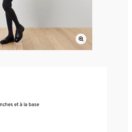
nches et à la base
 parfait, grand confort
ifiée RWS, certification délivrée par CU