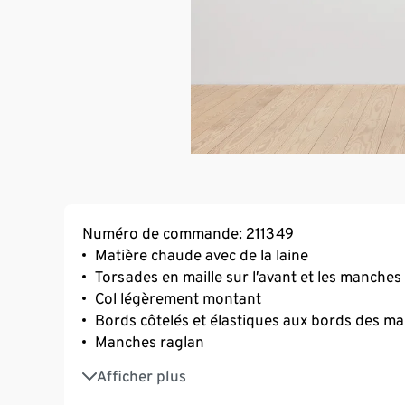
Numéro de commande: 211349
Matière chaude avec de la laine
Torsades en maille sur l’avant et les manches
Col légèrement montant
Bords côtelés et élastiques aux bords des ma
Manches raglan
Avec de l’élasthanne : indéformable, maintien
Afficher plus
Cette robe en maille contient 6% de laine cert