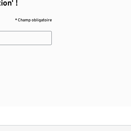
ion¹ !
* Champ obligatoire