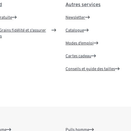
d
Autres services
ratuite
Newsletter
rains fidélité et s'assurer
Catalogue
s
Modes d’emploi
Cartes cadeau
Conseils et guide des tailles
emme
Pulls homme