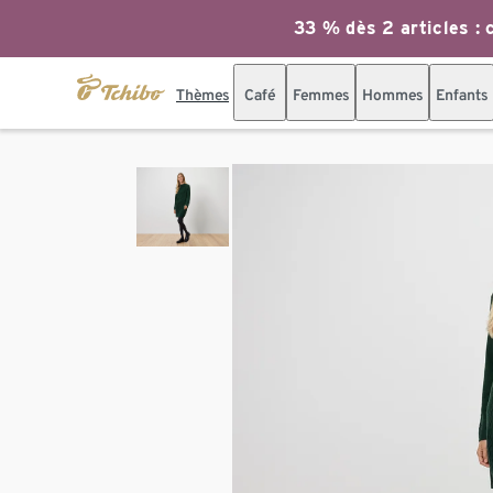
33 % dès 2 articles : c
Thèmes
Café
Femmes
Hommes
Enfants