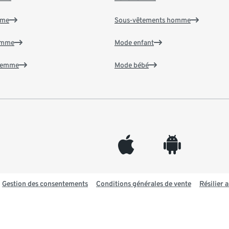
mme
Sous-vêtements homme
emme
Mode enfant
 femme
Mode bébé
appleinc
android
Gestion des consentements
Conditions générales de vente
Résilier