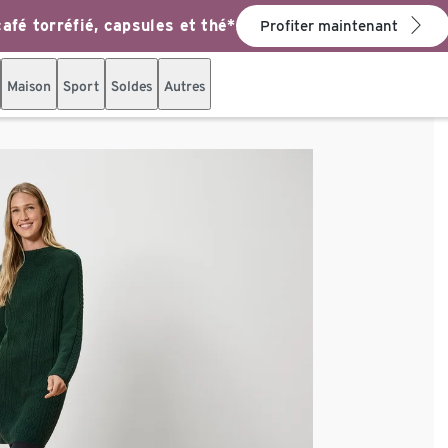
afé torréfié, capsules et thé*
Profiter maintenant
Maison
Sport
Soldes
Autres