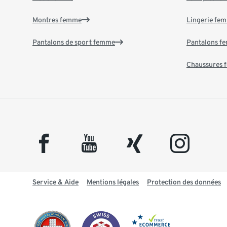
Montres femme
Lingerie fe
Pantalons de sport femme
Pantalons f
Chaussures
facebook
youtube
xing
instagram
Service & Aide
Mentions légales
Protection des données