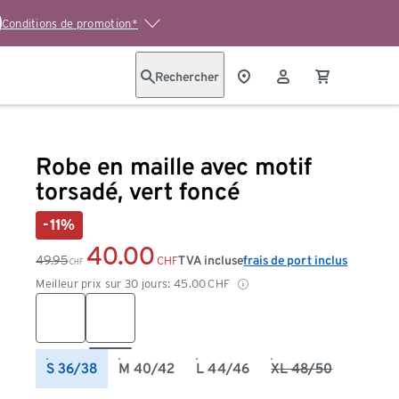
Conditions de promotion*
Rechercher
Robe en maille avec motif
torsadé, vert foncé
-11%
40.00
49.95
TVA incluse
frais de port inclus
CHF
CHF
Meilleur prix sur 30 jours:
45.00
CHF
S 36/38
M 40/42
L 44/46
XL 48/50