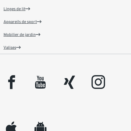
Linges de lit
Appareils de sport
Mobilier de jardin
Valises
facebook
youtube
xing
instagram
appleinc
android