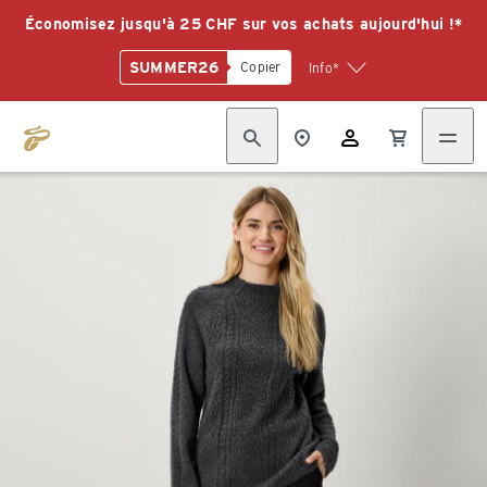
Économisez jusqu'à 25 CHF sur vos achats aujourd'hui !*
SUMMER26
Copier
Info*