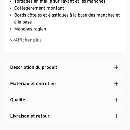
Torsades en maille sur l’avant et les manches
Col légèrement montant
Bords côtelés et élastiques à la base des manches et
à la base
Manches raglan
Avec de l’élasthanne : indéformable, maintien
Afficher plus
parfait, grand confort
Ce produit contient 6% de laine certifiée RWS,
certification délivrée par CU 809415
Description du produit
Matériau et entretien
Qualité
Livraison et retour