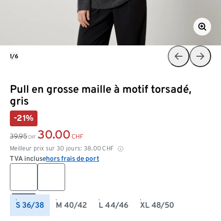
1/6
Pull en grosse maille à motif torsadé,
gris
-21%
30.00
39.95
CHF
CHF
Meilleur prix sur 30 jours:
38.00
CHF
TVA incluse
hors frais de port
S 36/38
M 40/42
L 44/46
XL 48/50