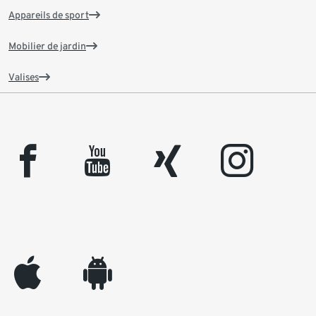
Appareils de sport
Mobilier de jardin
Valises
facebook
youtube
xing
instagram
appleinc
android