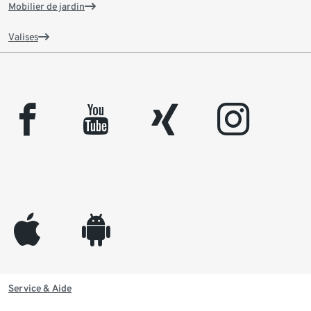
Mobilier de jardin
Valises
facebook
youtube
xing
instagram
appleinc
android
Service & Aide