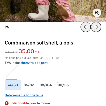
1/5
Combinaison softshell, à pois
35.00
50.00
CHF
CHF
Meilleur prix sur 30 jours:
35.00
CHF
TVA incluse
hors frais de port
74/80
86/92
98/104
110/116
Déterminer la bonne taille
Indisponible pour le moment