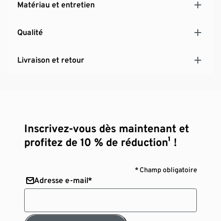
Matériau et entretien
liberté de mouvement optimale
Traitement antipeluches pour empêcher la
Qualité
formation de bouloches
Design avec éléments réfléchissants
Livraison et retour
Inscrivez-vous dès maintenant et
profitez de 10 % de réduction¹ !
* Champ obligatoire
Adresse e-mail*