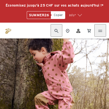
Économisez jusqu'à 25 CHF sur vos achats aujourd'hui !*
SUMMER26
Copier
Info*