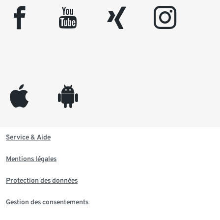
facebook
youtube
xing
instagram
appleinc
android
Service & Aide
Mentions légales
Protection des données
Gestion des consentements