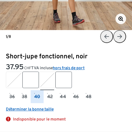
1/8
Short-jupe fonctionnel, noir
37.95
TVA incluse
hors frais de port
CHF
36
38
40
42
44
46
48
Déterminer la bonne taille
Indisponible pour le moment