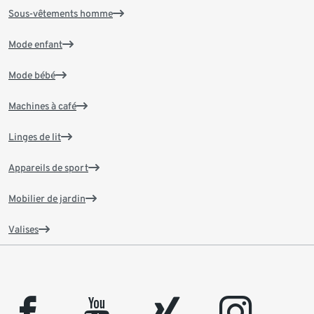
Sous-vêtements homme
Mode enfant
Mode bébé
Machines à café
Linges de lit
Appareils de sport
Mobilier de jardin
Valises
facebook
youtube
xing
instagram