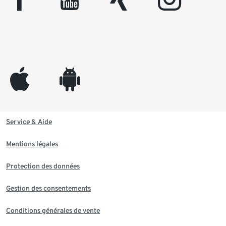
appleinc
android
Service & Aide
Mentions légales
Protection des données
Gestion des consentements
Conditions générales de vente