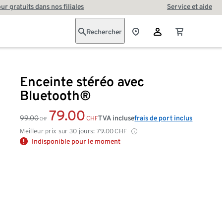
our gratuits dans nos filiales
Service et aide
Rechercher
Enceinte stéréo avec
Bluetooth®
79.00
99.00
TVA incluse
frais de port inclus
CHF
CHF
Meilleur prix sur 30 jours:
79.00
CHF
Indisponible pour le moment