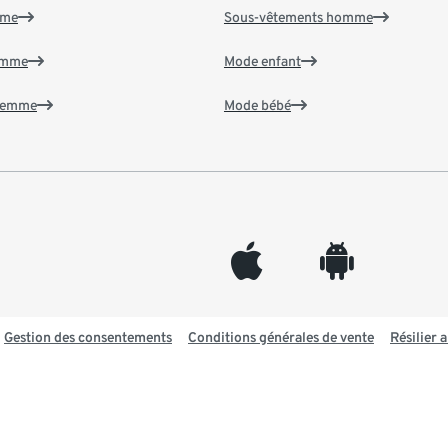
mme
Sous-vêtements homme
emme
Mode enfant
 femme
Mode bébé
appleinc
android
Gestion des consentements
Conditions générales de vente
Résilier