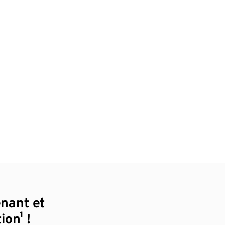
enant et
ion¹ !