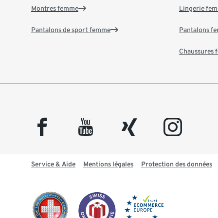
Montres femme
Lingerie fe
Pantalons de sport femme
Pantalons f
Chaussures
facebook
youtube
xing
instagram
Service & Aide
Mentions légales
Protection des données