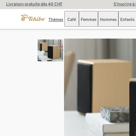
Livraison gratuite dès 40 CHF
S’inscrire à
Thèmes
Café
Femmes
Hommes
Enfants