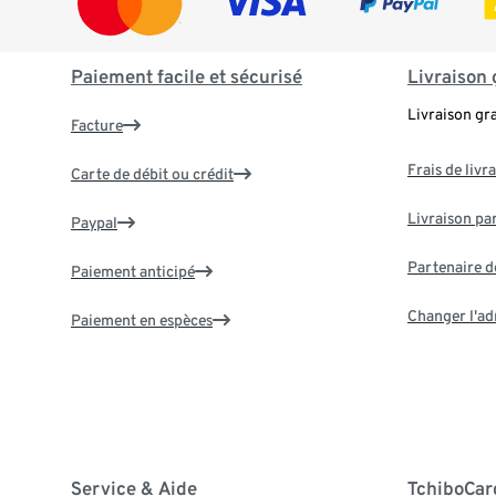
Paiement facile et sécurisé
Livraison 
Livraison gr
Facture
Frais de livr
Carte de débit ou crédit
Livraison par
Paypal
Partenaire d
Paiement anticipé
Changer l'ad
Paiement en espèces
Service & Aide
TchiboCar