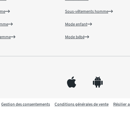
mme
Sous-vêtements homme
emme
Mode enfant
 femme
Mode bébé
appleinc
android
Gestion des consentements
Conditions générales de vente
Résilier