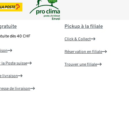
gratuite
Pickup à la filiale
atuite dès 40 CHF
Click & Collect
aison
Réservation en filiale
 la Poste suisse
Trouver une filiale
e livraison
resse de livraison