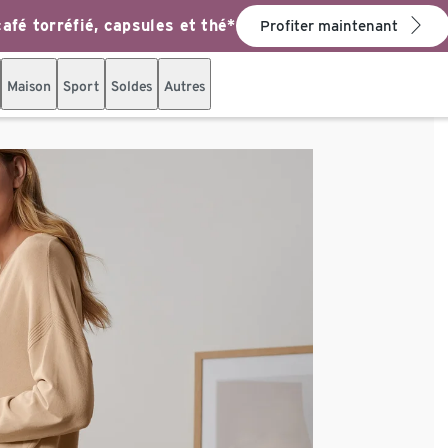
afé torréfié, capsules et thé*
Profiter maintenant
Maison
Sport
Soldes
Autres