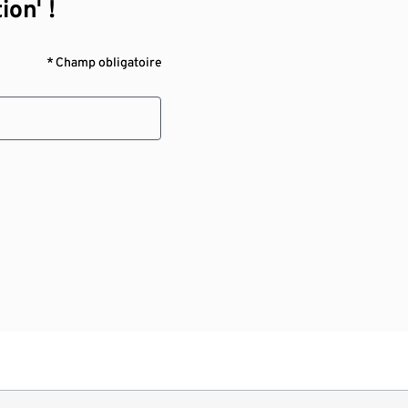
ion¹ !
* Champ obligatoire