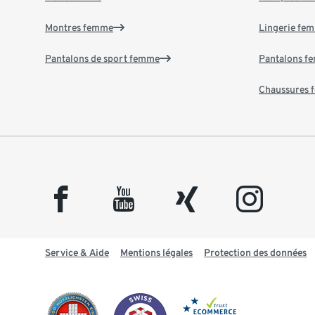
Montres femme
Lingerie fe
Pantalons de sport femme
Pantalons f
Chaussures
facebook
youtube
xing
instagram
Service & Aide
Mentions légales
Protection des données