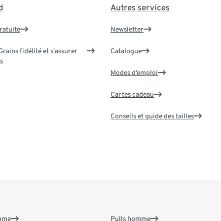
d
Autres services
ratuite
Newsletter
rains fidélité et s'assurer
Catalogue
s
Modes d’emploi
Cartes cadeau
Conseils et guide des tailles
emme
Pulls homme