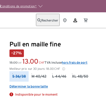
Conditions de promotion*
Rechercher
Pull en maille fine
-27%
13.00
18.00
TVA incluse
hors frais de port
CHF
CHF
Meilleur prix sur 30 jours:
18.00
CHF
S 36/38
M 40/42
L 44/46
XL 48/50
Déterminer la bonne taille
Indisponible pour le moment