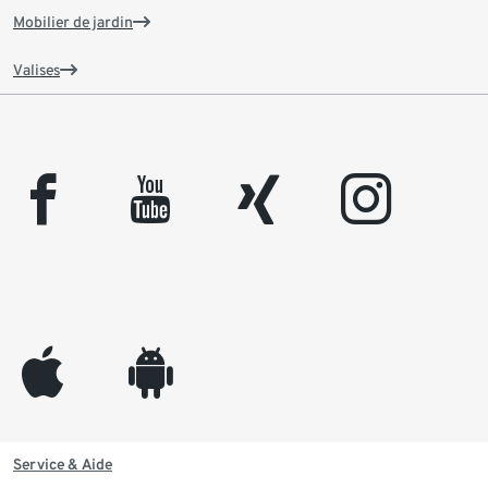
Mobilier de jardin
Valises
facebook
youtube
xing
instagram
appleinc
android
Service & Aide