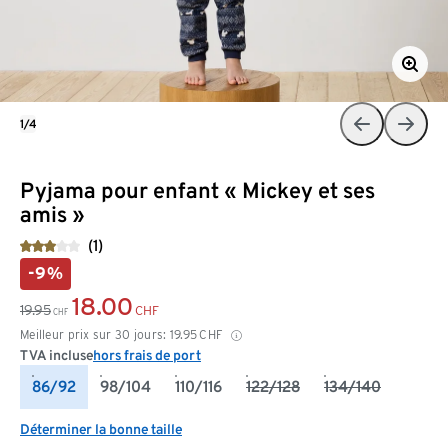
1/4
Pyjama pour enfant « Mickey et ses
amis »
(1)
-9%
18.00
19.95
CHF
CHF
Meilleur prix sur 30 jours:
19.95
CHF
TVA incluse
hors frais de port
86/92
98/104
110/116
122/128
134/140
Déterminer la bonne taille