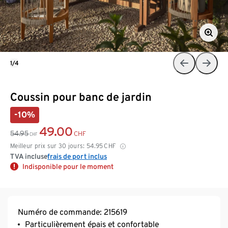
1/4
Coussin pour banc de jardin
-10%
49.00
54.95
CHF
CHF
Meilleur prix sur 30 jours:
54.95
CHF
TVA incluse
frais de port inclus
Indisponible pour le moment
Numéro de commande: 215619
Particulièrement épais et confortable