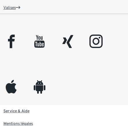
Valises
facebook
youtube
xing
instagram
appleinc
android
Service & Aide
Mentions légales