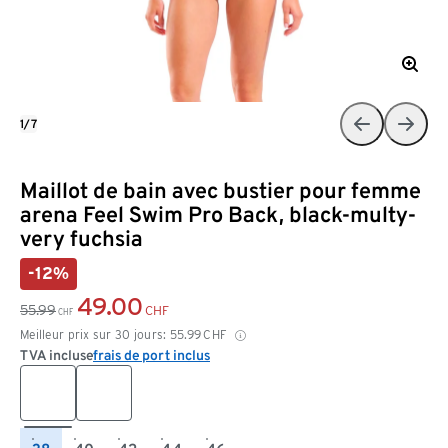
1/7
Maillot de bain avec bustier pour femme
arena Feel Swim Pro Back, black-multy-
very fuchsia
-12%
49.00
55.99
CHF
CHF
Meilleur prix sur 30 jours:
55.99
CHF
TVA incluse
frais de port inclus