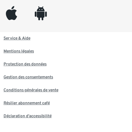
appleinc
android
Service & Aide
Mentions légales
Protection des données
Gestion des consentements
Conditions générales de vente
Résilier abonnement café
Déclaration d'accessibilité