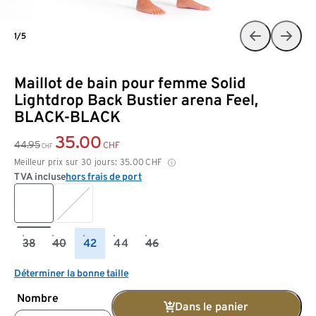
1/5
Maillot de bain pour femme Solid
Lightdrop Back Bustier arena Feel,
BLACK-BLACK
35.00
44.95
CHF
CHF
Meilleur prix sur 30 jours:
35.00
CHF
TVA incluse
hors frais de port
38
40
42
44
46
Déterminer la bonne taille
Nombre
Dans le panier