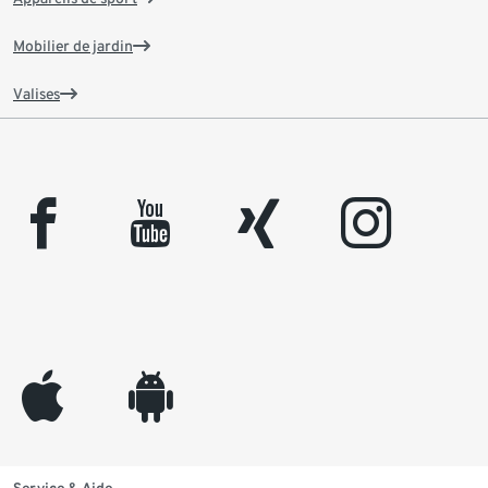
Mobilier de jardin
Valises
facebook
youtube
xing
instagram
appleinc
android
Service & Aide