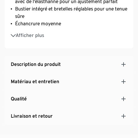
avec de l’élasthanne pour un ajustement parfait
Bustier intégré et bretelles réglables pour une tenue
sûre
Échancrure moyenne
La matière principale de ce produit est certifiée
Afficher plus
OEKO-TEX® STANDARD 100
Avec du polyester recyclé
Idéal pour la natation de fitness et de loisirs
Description du produit
Matériau et entretien
Qualité
Livraison et retour