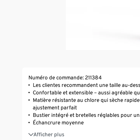
Numéro de commande: 211384
Les clientes recommandent une taille au-des
Confortable et extensible – aussi agréable 
Matière résistante au chlore qui sèche rapid
ajustement parfait
Bustier intégré et bretelles réglables pour u
Échancrure moyenne
La matière principale de ce produit est ce
Afficher plus
Avec du polyester recyclé