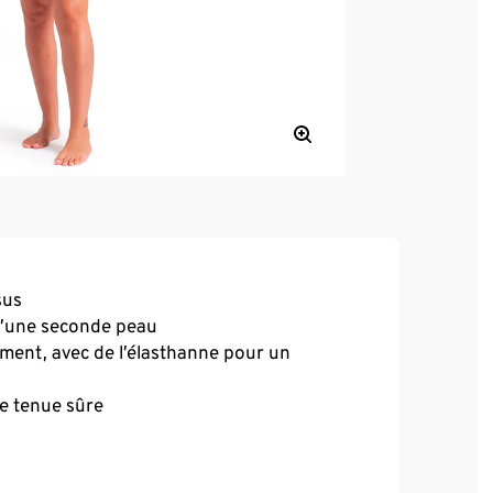
sus
qu’une seconde peau
ement, avec de l’élasthanne pour un
ne tenue sûre
rtifiée OEKO-TEX® STANDARD 100