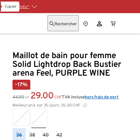
Copier
Info*
Rechercher
Maillot de bain pour femme
Solid Lightdrop Back Bustier
arena Feel, PURPLE WINE
-17%
29.00
44.95
TVA incluse
hors frais de port
CHF
CHF
Meilleur prix sur 30 jours:
35.00
CHF
36
38
40
42