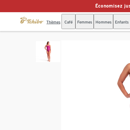
Économisez jus
Thèmes
Café
Femmes
Hommes
Enfants