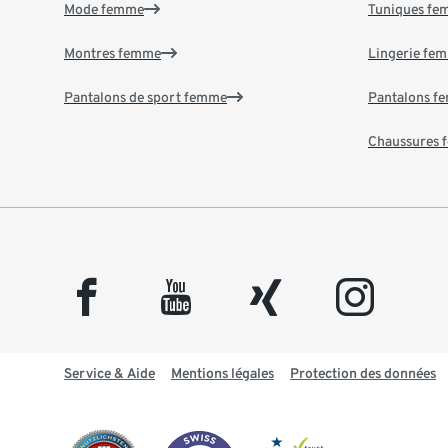
Mode femme
Tuniques f
Montres femme
Lingerie fe
Pantalons de sport femme
Pantalons f
Chaussures
facebook
youtube
xing
instagram
Service & Aide
Mentions légales
Protection des données