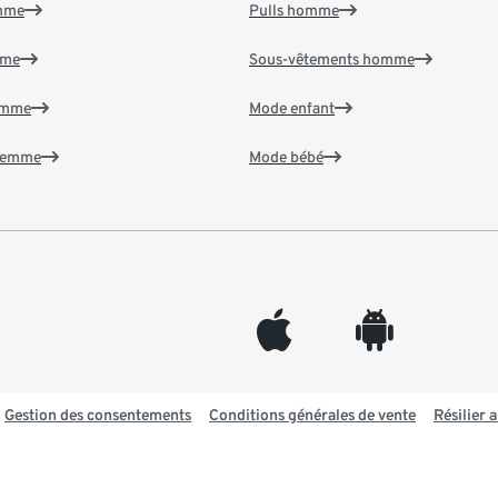
emme
Pulls homme
mme
Sous-vêtements homme
emme
Mode enfant
 femme
Mode bébé
appleinc
android
Gestion des consentements
Conditions générales de vente
Résilier