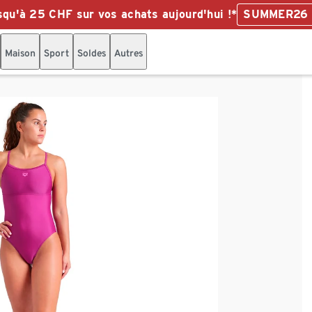
qu'à 25 CHF sur vos achats aujourd'hui !*
SUMMER26
Maison
Sport
Soldes
Autres