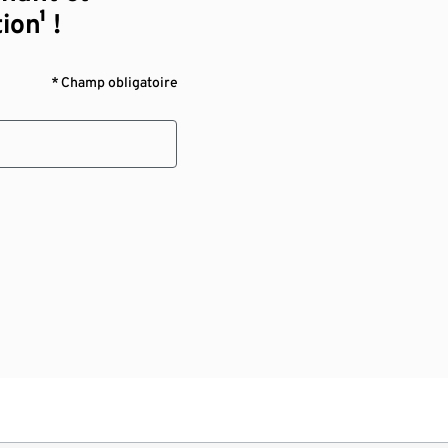
ion¹ !
* Champ obligatoire