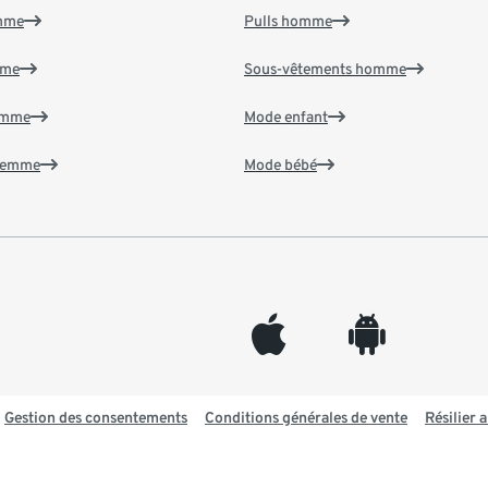
emme
Pulls homme
mme
Sous-vêtements homme
emme
Mode enfant
 femme
Mode bébé
appleinc
android
Gestion des consentements
Conditions générales de vente
Résilier