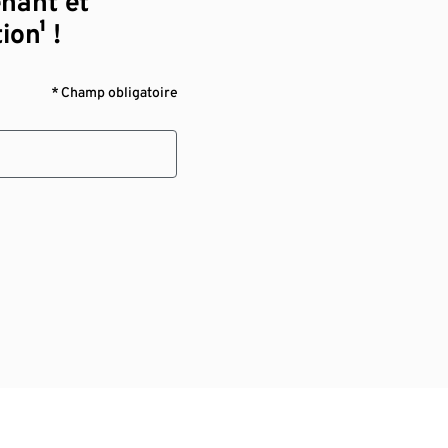
enant et
ion¹ !
* Champ obligatoire