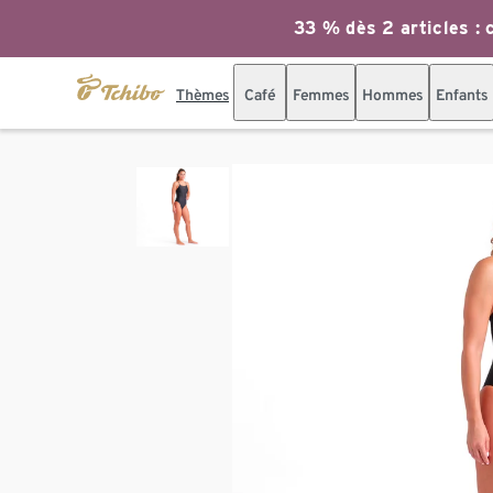
33 % dès 2 articles : c
Thèmes
Café
Femmes
Hommes
Enfants