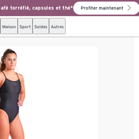
afé torréfié, capsules et thé*
Profiter maintenant
Maison
Sport
Soldes
Autres