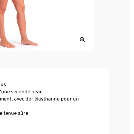
sus
qu’une seconde peau
ement, avec de l’élasthanne pour un
ne tenue sûre
rtifiée OEKO-TEX® STANDARD 100