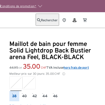
Conditions de promotion*
Rechercher
Maillot de bain pour femme
Solid Lightdrop Back Bustier
arena Feel, BLACK-BLACK
35.00
44.95
TVA incluse
hors frais de port
CHF
CHF
Meilleur prix sur 30 jours:
35.00
CHF
38
40
42
44
46