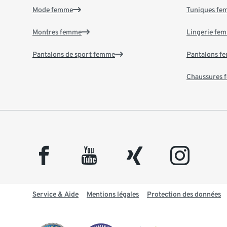
Mode femme
Tuniques f
Montres femme
Lingerie fe
Pantalons de sport femme
Pantalons f
Chaussures
facebook
youtube
xing
instagram
Service & Aide
Mentions légales
Protection des données