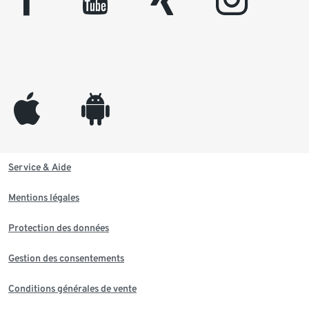
appleinc
android
Service & Aide
Mentions légales
Protection des données
Gestion des consentements
Conditions générales de vente