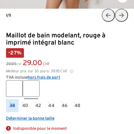
1/5
Maillot de bain modelant, rouge à
imprimé intégral blanc
-27%
29.00
39.95
CHF
CHF
Meilleur prix sur 30 jours:
39.95
CHF
TVA incluse
hors frais de port
38
40
42
44
46
48
Déterminer la bonne taille
Indisponible pour le moment