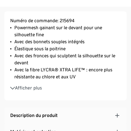
Numéro de commande: 215694
Powermesh gainant sur le devant pour une
silhouette fine
Avec des bonnets souples intégrés
Élastique sous la poitrine
Avec des fronces qui sculptent la silhouette sur le
devant
Avec la fibre LYCRA® XTRA LIFE™ : encore plus
résistante au chlore et aux UV
Bretelles réglables en longueur
Afficher plus
Taille 38 : nous recommandons 70–80 bonnet B
Tailles 40 et 42 : nous recommandons 75–85
bonnet B–C
Tailles 44 et 46 : nous recommandons 80–90
Description du produit
bonnets C–D
Taille 48 : nous recommandons 85-95 bonnets D–E