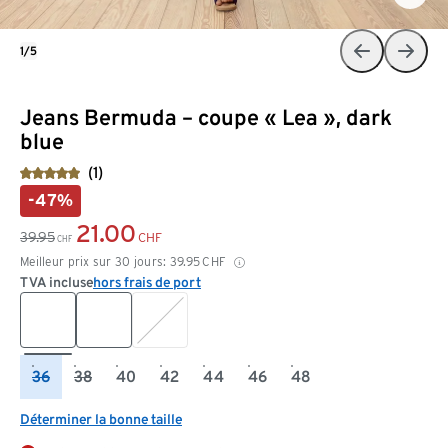
1/5
Jeans Bermuda – coupe « Lea », dark
blue
(1)
-47%
21.00
39.95
CHF
CHF
Meilleur prix sur 30 jours:
39.95
CHF
TVA incluse
hors frais de port
36
38
40
42
44
46
48
Déterminer la bonne taille