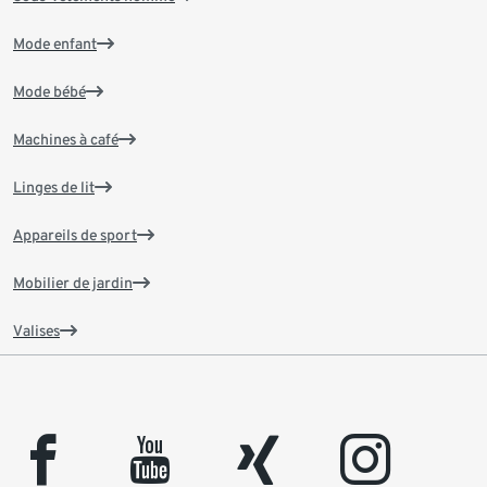
Mode enfant
Mode bébé
Machines à café
Linges de lit
Appareils de sport
Mobilier de jardin
Valises
facebook
youtube
xing
instagram