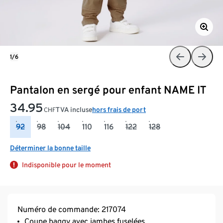
1/6
Pantalon en sergé pour enfant NAME IT
34.95
TVA incluse
hors frais de port
CHF
92
98
104
110
116
122
128
Déterminer la bonne taille
Indisponible pour le moment
Numéro de commande: 217074
Coupe baggy avec jambes fuselées