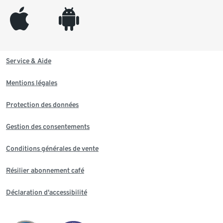
appleinc
android
Service & Aide
Mentions légales
Protection des données
Gestion des consentements
Conditions générales de vente
Résilier abonnement café
Déclaration d'accessibilité