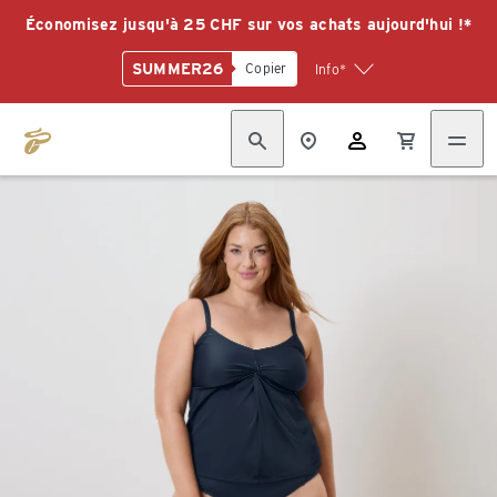
Économisez jusqu'à 25 CHF sur vos achats aujourd'hui !*
SUMMER26
Copier
Info*