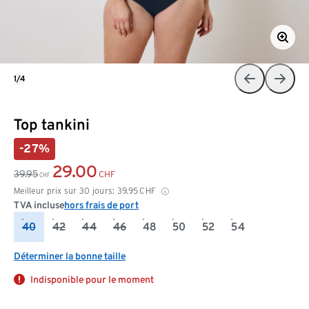
1/4
Top tankini
-27%
29.00
39.95
CHF
CHF
Meilleur prix sur 30 jours:
39.95
CHF
TVA incluse
hors frais de port
40
42
44
46
48
50
52
54
Déterminer la bonne taille
Indisponible pour le moment