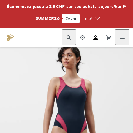
Économisez jusqu'à 25 CHF sur vos achats aujourd'hui !*
SUMMER26
Copier
Info*