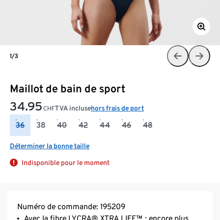
1/3
Maillot de bain de sport
34.95
TVA incluse
hors frais de port
CHF
36
38
40
42
44
46
48
Déterminer la bonne taille
Indisponible pour le moment
Numéro de commande: 195209
Avec la fibre LYCRA® XTRA LIFE™ : encore plus