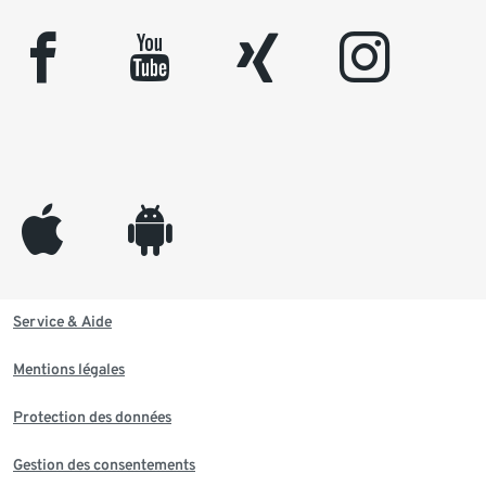
facebook
youtube
xing
instagram
appleinc
android
Service & Aide
Mentions légales
Protection des données
Gestion des consentements