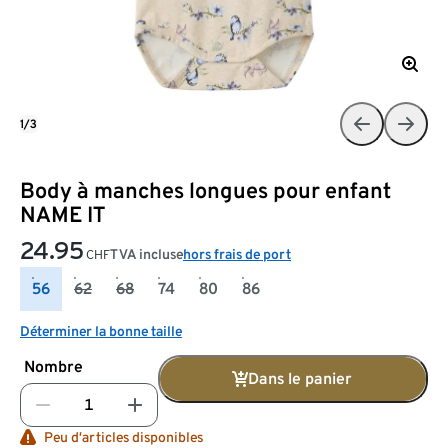
1/3
Body à manches longues pour enfant
NAME IT
24.95
TVA incluse
hors frais de port
CHF
56
62
68
74
80
86
Déterminer la bonne taille
Nombre
Dans le panier
Peu d’articles disponibles