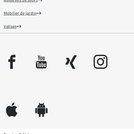
Appareils de sport
Mobilier de jardin
Valises
facebook
youtube
xing
instagram
appleinc
android