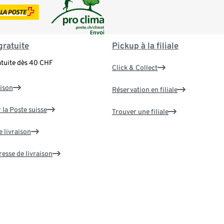
gratuite
Pickup à la filiale
atuite dès 40 CHF
Click & Collect
aison
Réservation en filiale
 la Poste suisse
Trouver une filiale
e livraison
resse de livraison