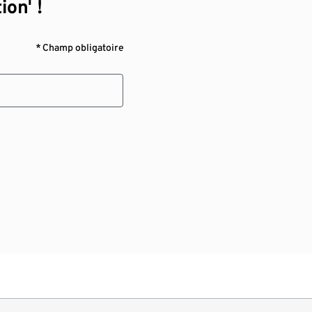
ion¹ !
* Champ obligatoire