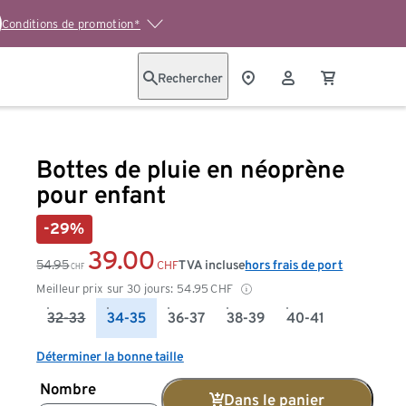
Conditions de promotion*
Rechercher
Bottes de pluie en néoprène
pour enfant
-29%
39.00
54.95
TVA incluse
hors frais de port
CHF
CHF
Meilleur prix sur 30 jours:
54.95
CHF
32-33
34-35
36-37
38-39
40-41
Déterminer la bonne taille
Nombre
Dans le panier