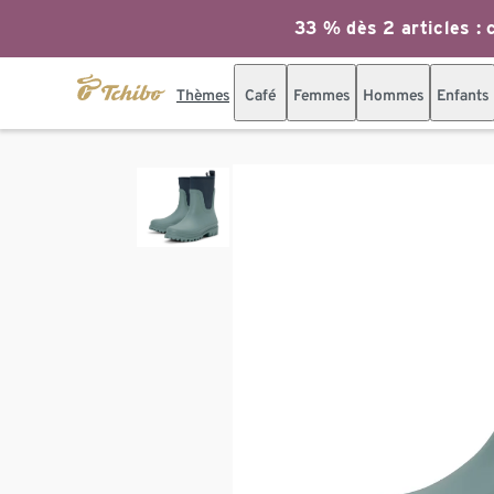
33 % dès 2 articles : c
Thèmes
Café
Femmes
Hommes
Enfants