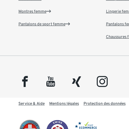
Montres femme
Lingerie fe
Pantalons de sport femme
Pantalons f
Chaussures
facebook
youtube
xing
instagram
Service & Aide
Mentions légales
Protection des données