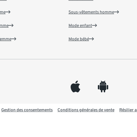
mme
Sous-vêtements homme
emme
Mode enfant
 femme
Mode bébé
appleinc
android
Gestion des consentements
Conditions générales de vente
Résilier