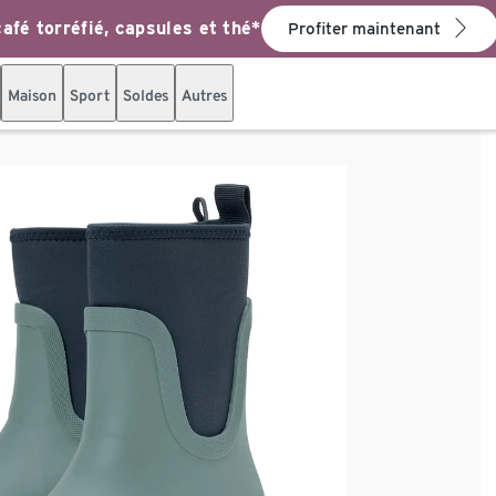
afé torréfié, capsules et thé*
Profiter maintenant
Maison
Sport
Soldes
Autres