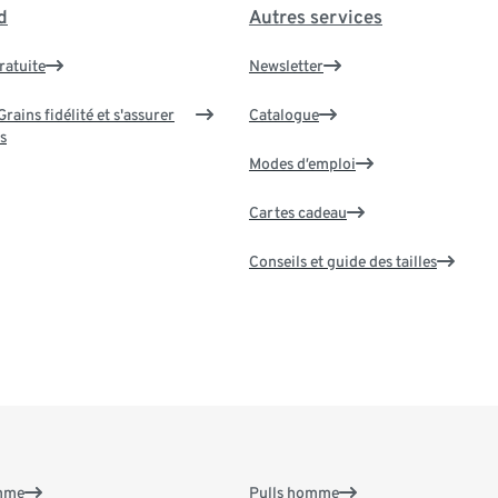
d
Autres services
ratuite
Newsletter
rains fidélité et s'assurer
Catalogue
s
Modes d’emploi
Cartes cadeau
Conseils et guide des tailles
emme
Pulls homme