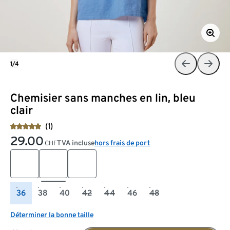
1/4
Chemisier sans manches en lin, bleu
clair
(1)
29.00
TVA incluse
hors frais de port
CHF
36
38
40
42
44
46
48
Déterminer la bonne taille