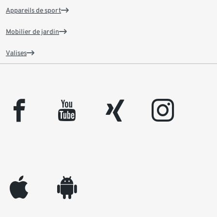
Appareils de sport
Mobilier de jardin
Valises
facebook
youtube
xing
instagram
appleinc
android