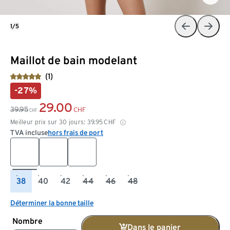
1/5
Maillot de bain modelant
(1)
-27%
29.00
39.95
CHF
CHF
Meilleur prix sur 30 jours:
39.95
CHF
TVA incluse
hors frais de port
38
40
42
44
46
48
Déterminer la bonne taille
Nombre
Dans le panier