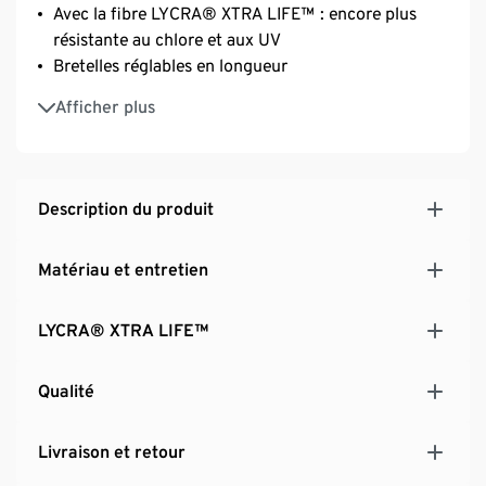
Avec la fibre LYCRA® XTRA LIFE™ : encore plus
résistante au chlore et aux UV
Bretelles réglables en longueur
Recommandations pour les tailles :
Afficher plus
Taille 38 : bonnets 70–80B
Tailles 40 et 42 : bonnets 75–85B et C
Tailles 44 et 46 : bonnets 80–90C et D
Description du produit
Matériau et entretien
LYCRA® XTRA LIFE™
Qualité
Livraison et retour