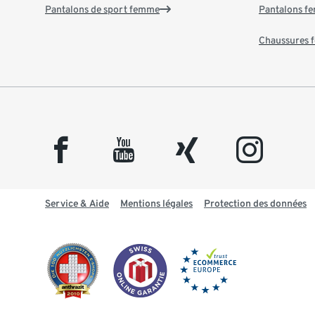
Pantalons de sport femme
Pantalons f
Chaussures
facebook
youtube
xing
instagram
Service & Aide
Mentions légales
Protection des données