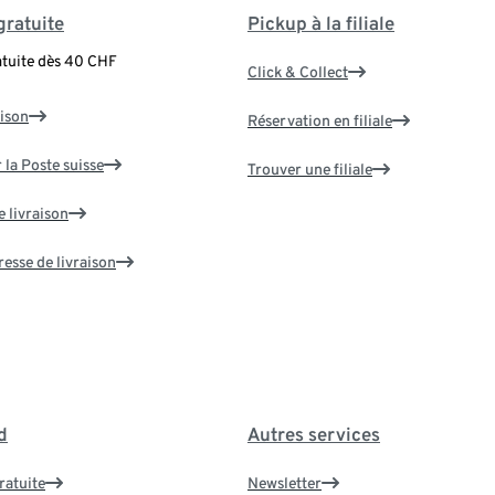
gratuite
Pickup à la filiale
atuite dès 40 CHF
Click & Collect
aison
Réservation en filiale
 la Poste suisse
Trouver une filiale
e livraison
resse de livraison
d
Autres services
ratuite
Newsletter