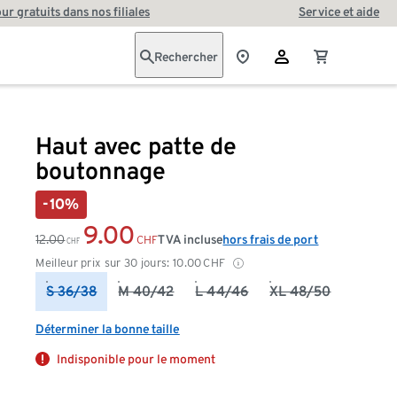
our gratuits dans nos filiales
Service et aide
Rechercher
Haut avec patte de
boutonnage
-10%
9.00
12.00
TVA incluse
hors frais de port
CHF
CHF
Meilleur prix sur 30 jours:
10.00
CHF
S 36/38
M 40/42
L 44/46
XL 48/50
Déterminer la bonne taille
Indisponible pour le moment