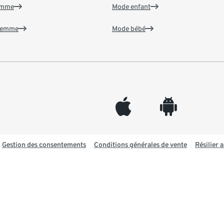
emme
Mode enfant
 femme
Mode bébé
appleinc
android
Gestion des consentements
Conditions générales de vente
Résilier