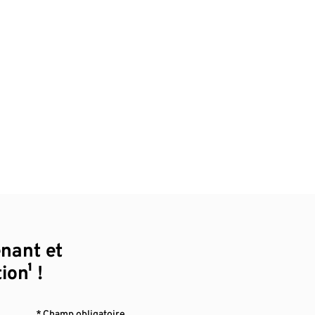
enant et
ion¹ !
* Champ obligatoire