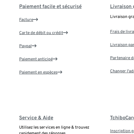
Paiement facile et sécurisé
Livraison 
Livraison gr
Facture
Frais de livr
Carte de débit ou crédit
Livraison par
Paypal
Partenaire d
Paiement anticipé
Changer l'ad
Paiement en espèces
Service & Aide
TchiboCar
Utilisez les services en ligne & trouvez
Inscription g
rapidement des réponses.