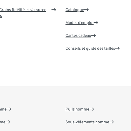
rains fidélité et s'assurer
Catalogue
s
Modes d’emploi
Cartes cadeau
Conseils et guide des tailles
emme
Pulls homme
mme
Sous-vêtements homme