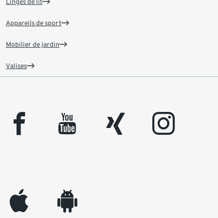
Linges de lit
Appareils de sport
Mobilier de jardin
Valises
facebook
youtube
xing
instagram
appleinc
android