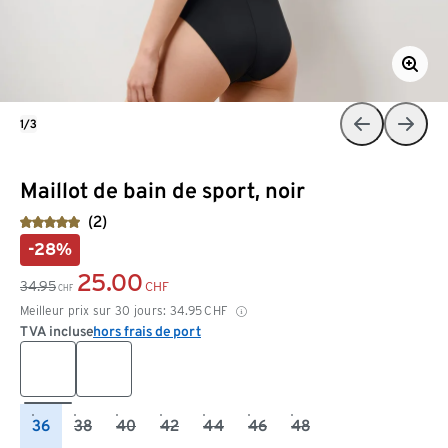
1/3
Maillot de bain de sport, noir
(2)
-28%
25.00
34.95
CHF
CHF
Meilleur prix sur 30 jours:
34.95
CHF
TVA incluse
hors frais de port
36
38
40
42
44
46
48