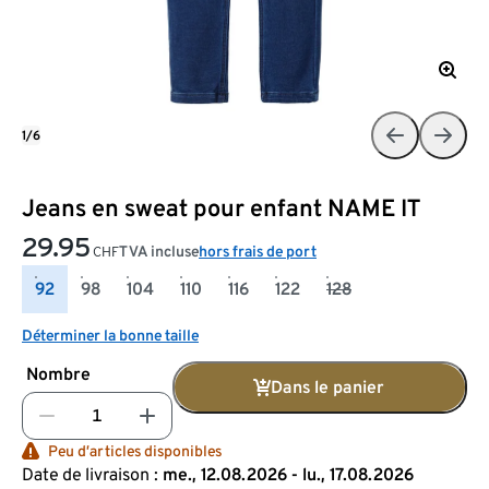
1/6
Jeans en sweat pour enfant NAME IT
29.95
TVA incluse
hors frais de port
CHF
92
98
104
110
116
122
128
Déterminer la bonne taille
Nombre
Dans le panier
Peu d’articles disponibles
Date de livraison :
me., 12.08.2026 - lu., 17.08.2026