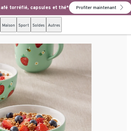
afé torréfié, capsules et thé*
Profiter maintenant
Maison
Sport
Soldes
Autres