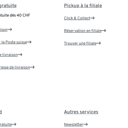
gratuite
Pickup à la filiale
atuite dès 40 CHF
Click & Collect
aison
Réservation en filiale
 la Poste suisse
Trouver une filiale
e livraison
resse de livraison
d
Autres services
ratuite
Newsletter