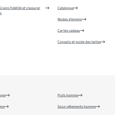
rains fidélité et s'assurer
Catalogue
s
Modes d’emploi
Cartes cadeau
Conseils et guide des tailles
emme
Pulls homme
mme
Sous-vêtements homme