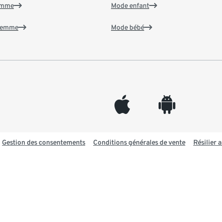
emme
Mode enfant
 femme
Mode bébé
appleinc
android
Gestion des consentements
Conditions générales de vente
Résilier