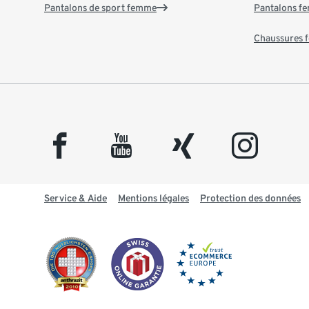
Pantalons de sport femme
Pantalons f
Chaussures
facebook
youtube
xing
instagram
Service & Aide
Mentions légales
Protection des données