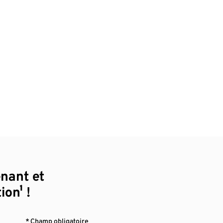
enant et
ion¹ !
* Champ obligatoire