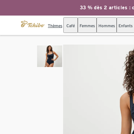
33 % dès 2 articles : c
Thèmes
Café
Femmes
Hommes
Enfants