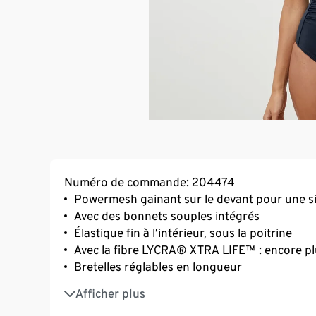
Numéro de commande: 204474
Powermesh gainant sur le devant pour une si
Avec des bonnets souples intégrés
Élastique fin à l’intérieur, sous la poitrine
Avec la fibre LYCRA® XTRA LIFE™ : encore plu
Bretelles réglables en longueur
Taille 38 : nous recommandons 70–80 bonne
Afficher plus
Tailles 40 et 42 : nous recommandons 75–8