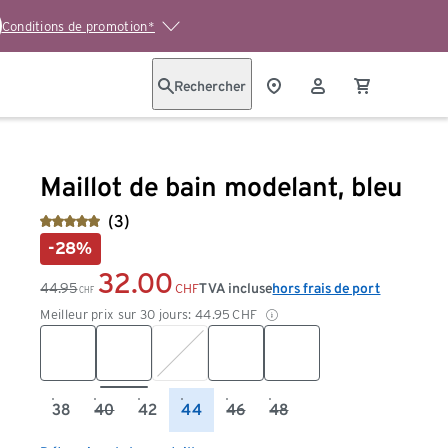
Conditions de promotion*
Rechercher
Maillot de bain modelant, bleu
(3)
-28%
32.00
44.95
TVA incluse
hors frais de port
CHF
CHF
Meilleur prix sur 30 jours:
44.95
CHF
38
40
42
44
46
48