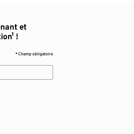
enant et
ion¹ !
* Champ obligatoire