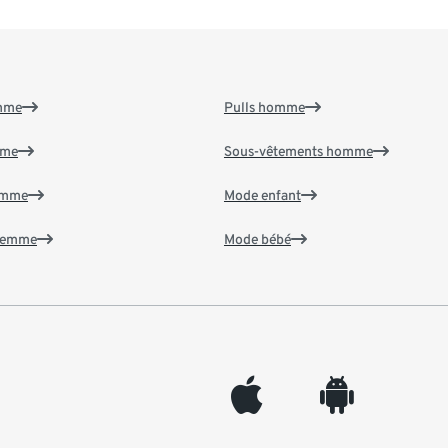
emme
Pulls homme
mme
Sous-vêtements homme
emme
Mode enfant
 femme
Mode bébé
appleinc
android