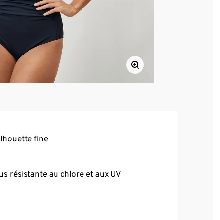
lhouette fine
s résistante au chlore et aux UV
t B
5 bonnet B–C