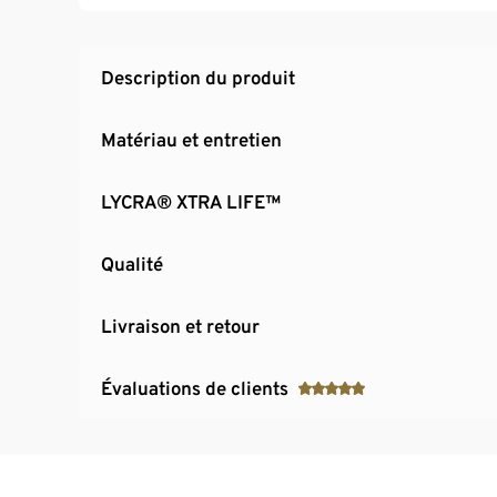
Tailles 44 et 46 : nous recommandons 80–9
Taille 48 : nous recommandons 85-95 bonne
Description du produit
Matériau et entretien
LYCRA® XTRA LIFE™
Qualité
Livraison et retour
Évaluations de clients