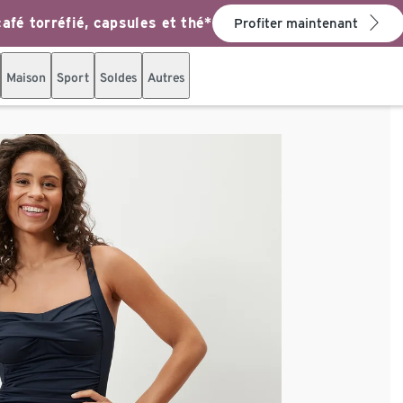
afé torréfié, capsules et thé*
Profiter maintenant
Maison
Sport
Soldes
Autres