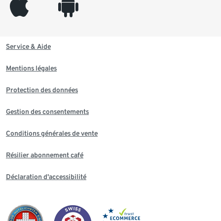
appleinc
android
Service & Aide
Mentions légales
Protection des données
Gestion des consentements
Conditions générales de vente
Résilier abonnement café
Déclaration d'accessibilité