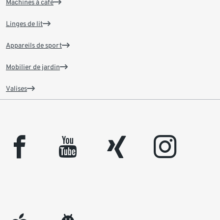
Machines à café
Linges de lit
Appareils de sport
Mobilier de jardin
Valises
facebook
youtube
xing
instagram