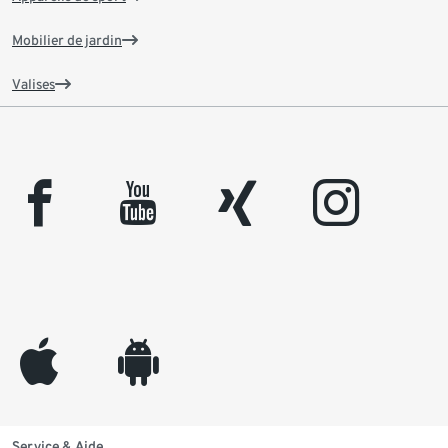
Mobilier de jardin
Valises
facebook
youtube
xing
instagram
appleinc
android
Service & Aide