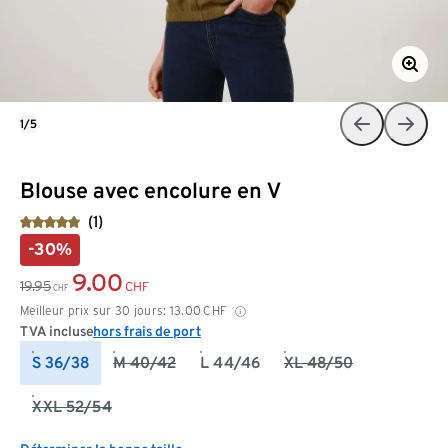
1/5
Blouse avec encolure en V
(1)
-30%
9.00
19.95
CHF
CHF
Meilleur prix sur 30 jours:
13.00
CHF
TVA incluse
hors frais de port
S 36/38
M 40/42
L 44/46
XL 48/50
XXL 52/54