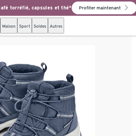
afé torréfié, capsules et thé*
Profiter maintenant
Maison
Sport
Soldes
Autres