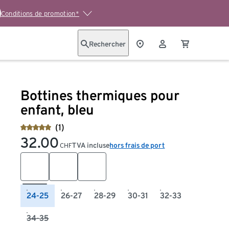
Conditions de promotion*
Rechercher
Bottines thermiques pour
enfant, bleu
(1)
32.00
TVA incluse
hors frais de port
CHF
24-25
26-27
28-29
30-31
32-33
34-35