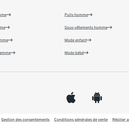
emme
Pulls homme
mme
Sous-vêtements homme
emme
Mode enfant
 femme
Mode bébé
appleinc
android
Gestion des consentements
Conditions générales de vente
Résilier