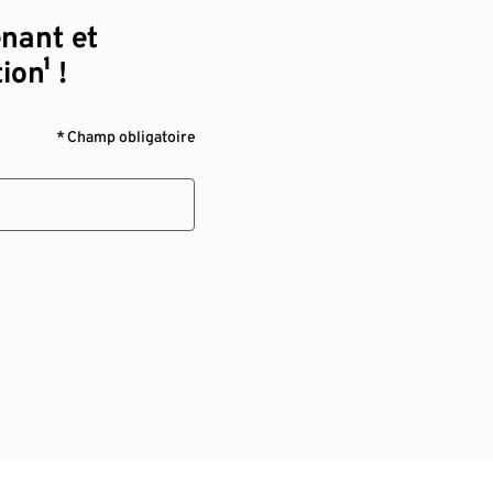
enant et
ion¹ !
* Champ obligatoire