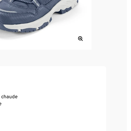
t chaude
e
déperlante grâce à la membrane intégrée
eure supplémentaire pour ajuster la pointure