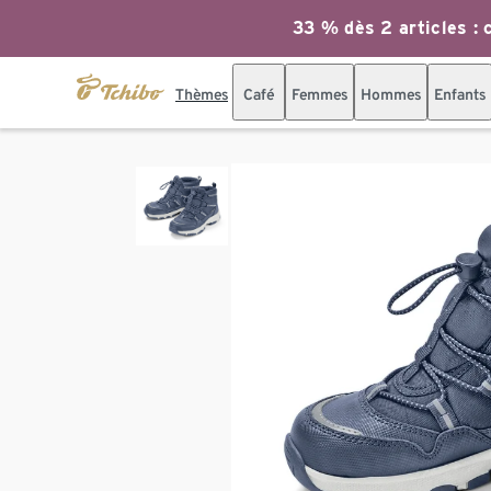
33 % dès 2 articles : c
Thèmes
Café
Femmes
Hommes
Enfants