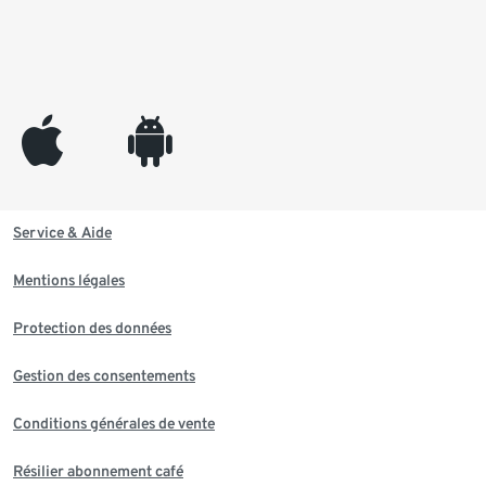
appleinc
android
Service & Aide
Mentions légales
Protection des données
Gestion des consentements
Conditions générales de vente
Résilier abonnement café