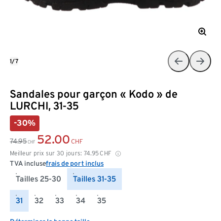
1/7
Sandales pour garçon « Kodo » de
LURCHI, 31-35
-30%
52.00
74.95
CHF
CHF
Meilleur prix sur 30 jours:
74.95
CHF
TVA incluse
frais de port inclus
Tailles 25-30
Tailles 31-35
31
32
33
34
35