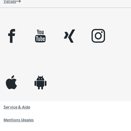
Valises
facebook
youtube
xing
instagram
appleinc
android
Service & Aide
Mentions légales