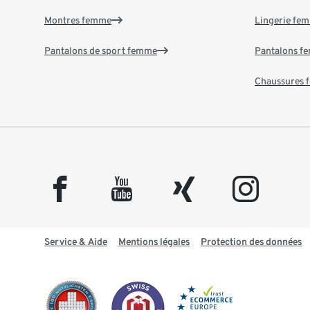
Montres femme
Lingerie fe
Pantalons de sport femme
Pantalons f
Chaussures
facebook
youtube
xing
instagram
Service & Aide
Mentions légales
Protection des données