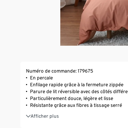
Numéro de commande: 179675
En percale
Enfilage rapide grâce à la fermeture zippée
Parure de lit réversible avec des côtés différ
Particulièrement douce, légère et lisse
Résistante grâce aux fibres à tissage serré
Absorbante, elle régule la température
Afficher plus
Lavable à 60 °C : idéale pour les personnes a
Pur coton