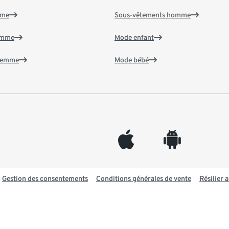
mme
Sous-vêtements homme
emme
Mode enfant
 femme
Mode bébé
appleinc
android
Gestion des consentements
Conditions générales de vente
Résilier