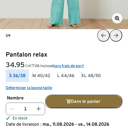
1/4
Pantalon relax
34.95
TVA incluse
hors frais de port
CHF
S 36/38
M 40/42
L 44/46
XL 48/50
Déterminer la bonne taille
Nombre
Dans le panier
En stock
Date de livraison :
ma., 11.08.2026 - ve., 14.08.2026