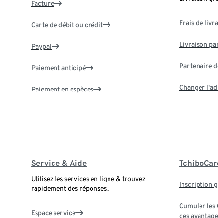
Facture
Frais de livr
Carte de débit ou crédit
Livraison par
Paypal
Partenaire d
Paiement anticipé
Changer l'ad
Paiement en espèces
Service & Aide
TchiboCar
Utilisez les services en ligne & trouvez
Inscription g
rapidement des réponses.
Cumuler les G
Espace service
des avantage