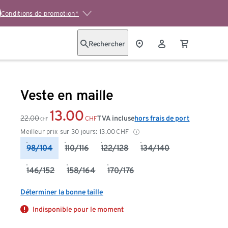
Conditions de promotion*
Rechercher
Veste en maille
13.00
22.00
TVA incluse
hors frais de port
CHF
CHF
Meilleur prix sur 30 jours:
13.00
CHF
98/104
110/116
122/128
134/140
146/152
158/164
170/176
Déterminer la bonne taille
Indisponible pour le moment