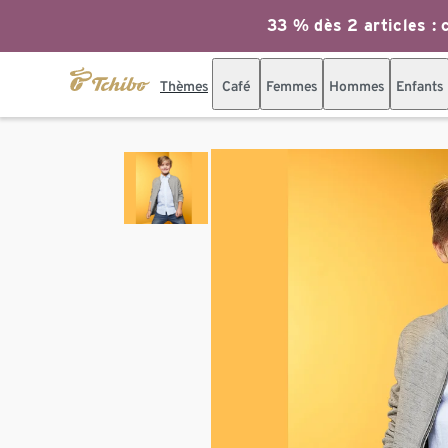
33 % dès 2 articles : c
Thèmes
Café
Femmes
Hommes
Enfants