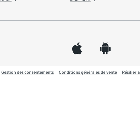
appleinc
android
Gestion des consentements
Conditions générales de vente
Résilier