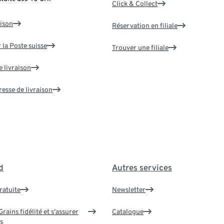
Click & Collect
aison
Réservation en filiale
 la Poste suisse
Trouver une filiale
e livraison
resse de livraison
d
Autres services
ratuite
Newsletter
rains fidélité et s'assurer
Catalogue
s