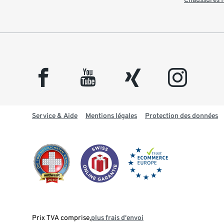
facebook
youtube
xing
instagram
Service & Aide
Mentions légales
Protection des données
Prix TVA comprise,
plus frais d‘envoi