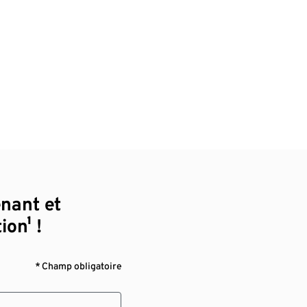
enant et
ion¹ !
* Champ obligatoire