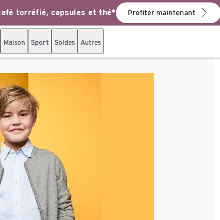
afé torréfié, capsules et thé*
Profiter maintenant
Maison
Sport
Soldes
Autres