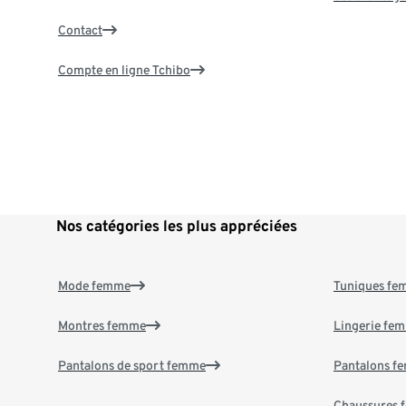
Contact
Compte en ligne Tchibo
Nos catégories les plus appréciées
Mode femme
Tuniques f
Montres femme
Lingerie fe
Pantalons de sport femme
Pantalons f
Chaussures