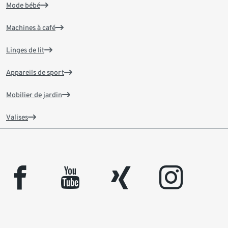
Mode bébé
Machines à café
Linges de lit
Appareils de sport
Mobilier de jardin
Valises
facebook
youtube
xing
instagram