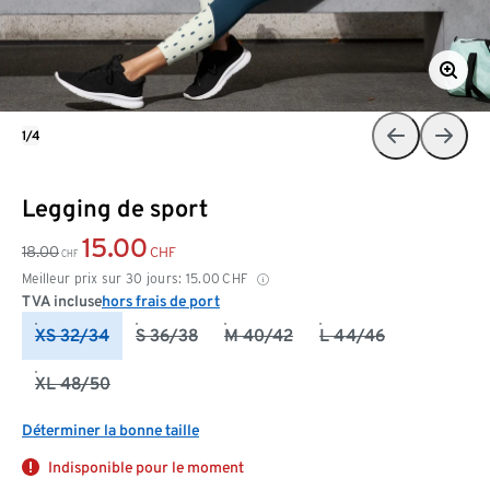
1/4
Legging de sport
15.00
18.00
CHF
CHF
Meilleur prix sur 30 jours:
15.00
CHF
TVA incluse
hors frais de port
XS 32/34
S 36/38
M 40/42
L 44/46
XL 48/50
Déterminer la bonne taille
Indisponible pour le moment