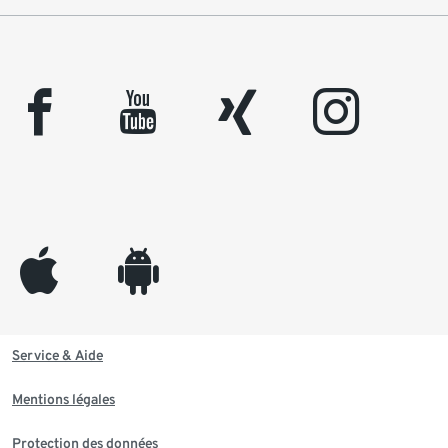
facebook
youtube
xing
instagram
appleinc
android
Service & Aide
Mentions légales
Protection des données